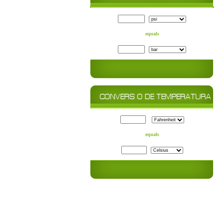
equals
equals