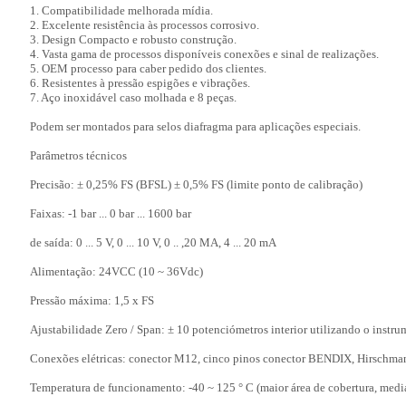
1. Compatibilidade melhorada mídia.
2. Excelente resistência às processos corrosivo.
3. Design Compacto e robusto construção.
4. Vasta gama de processos disponíveis conexões e sinal de realizações.
5. OEM processo para caber pedido dos clientes.
6. Resistentes à pressão espigões e vibrações.
7. Aço inoxidável caso molhada e 8 peças.
Podem ser montados para selos diafragma para aplicações especiais.
Parâmetros técnicos
Precisão: ± 0,25% FS (BFSL) ± 0,5% FS (limite ponto de calibração)
Faixas: -1 bar ... 0 bar ... 1600 bar
de saída: 0 ... 5 V, 0 ... 10 V, 0 .. ,20 MA, 4 ... 20 mA
Alimentação: 24VCC (10 ~ 36Vdc)
Pressão máxima: 1,5 x FS
Ajustabilidade Zero / Span: ± 10 potenciómetros interior utilizando o instr
Conexões elétricas: conector M12, cinco pinos conector BENDIX, Hirschman
Temperatura de funcionamento: -40 ~ 125 ° C (maior área de cobertura, medi