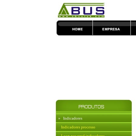
»
Indicadores
Indicadores processo
Loop powered indicadores