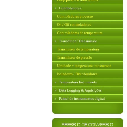
»
Controladores
Controladores processo
On / Off controladores
Controladores de temperatura
»
Transdutor / Transmissor
Transmissor de temperatura
Transmissor de pressão
Umidade + temperatura transmissor
Isoladores / Distribuidores
»
Temperatura Instruments
»
Data Logging & Aquisições
»
Painel de instrumentos digital