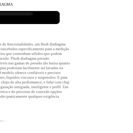
FRAGMA
e de funcionalidades, um flush diafragma
concebidos especificamente para a medição
meios que contenham sólidos que podem
nexão. Flush diafragma pressão
íveis nas gamas de pressão tão baixa quanto
ma poderiam facilmente ser lavadas ou
 O modelo oferece confiáveis e precisos
es, líquidos viscosos e suspensões. E para
r chips de alta performance, e lidar com chip
iguração integrada, inteligente e perfil. Um
ctrica e do processo de conexão opções
nder praticamente qualquer exigência.