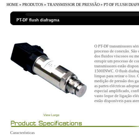
HOME
»
PRODUTOS
»
TRANSMISSOR DE PRESSÃO
» PT-DF FLUSH DIA
PT-DF flush diafragma
O PT-DF transmissores séri
processo de conexão. São 
dos fluidos viscosos ou 
entupir um processo de co
transmissores estão dispon
1500INWC. O flush diafrag
limpas para retirar o lixo.
medição de pressão dos gas
as partes eléctricas adopta
especial amplificado, conf
vasto leque de ligação elé
estão disponíveis para ate
View Large
Características