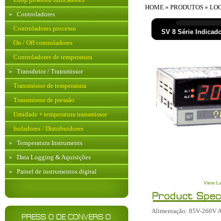
HOME
»
PRODUTOS
»
LO
»
Controladores
Controladores processo
SV 8 Série Indicado
On / Off controladores
Controladores de temperatura
»
Transdutor / Transmissor
Transmissor de temperatura
Transmissor de pressão
Umidade + temperatura transmissor
Isoladores / Distribuidores
»
Temperatura Instruments
»
Data Logging & Aquisições
»
Painel de instrumentos digital
View L
Alimentação: 85V-260V 