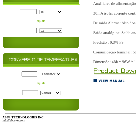
Auxiliares de alimentaçã
30mA isolar corrente con
equals
De saída Alarme: Alto / ba
Saída analógica: Saída a
Precisão : 0,3% FS
Comunicação terminal: St
Dimensão: 48h * 96W * 
equals
ABUS TECHNOLOGIES INC
info@abustek.com