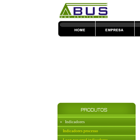
»
Indicadores
Indicadores processo
Loop powered indicadores