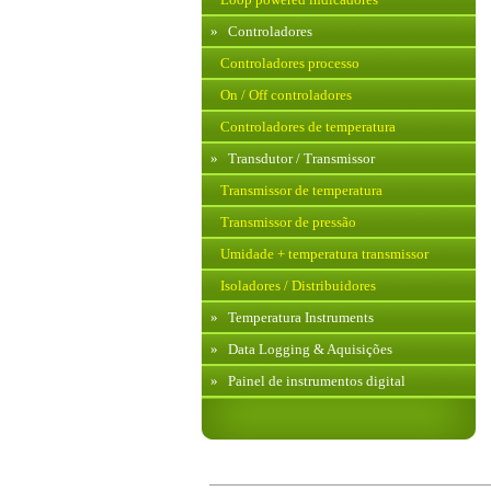
»
Controladores
Controladores processo
On / Off controladores
Controladores de temperatura
»
Transdutor / Transmissor
Transmissor de temperatura
Transmissor de pressão
Umidade + temperatura transmissor
Isoladores / Distribuidores
»
Temperatura Instruments
»
Data Logging & Aquisições
»
Painel de instrumentos digital